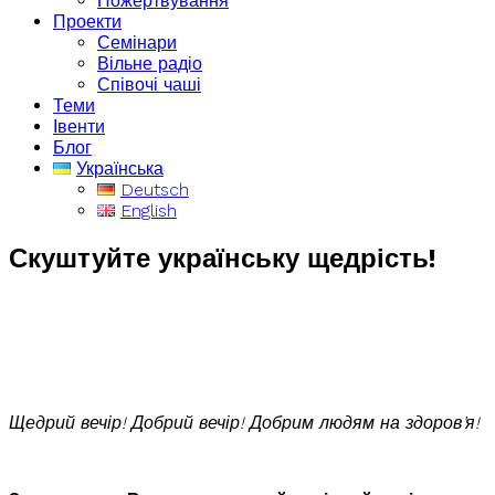
Пожертвування
Проекти
Семінари
Вільне радіо
Співочі чаші
Теми
Івенти
Блог
Українська
Deutsch
English
Скуштуйте українську щедрість!
Щедрий вечір! Добрий вечір! Добрим людям на здоров’я!