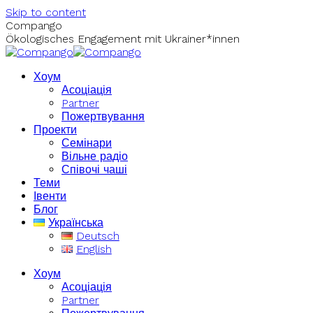
Skip to content
Compango
Ökologisches Engagement mit Ukrainer*innen
Хоум
Асоціація
Partner
Пожертвування
Проекти
Семінари
Вільне радіо
Співочі чаші
Теми
Івенти
Блог
Українська
Deutsch
English
Хоум
Асоціація
Partner