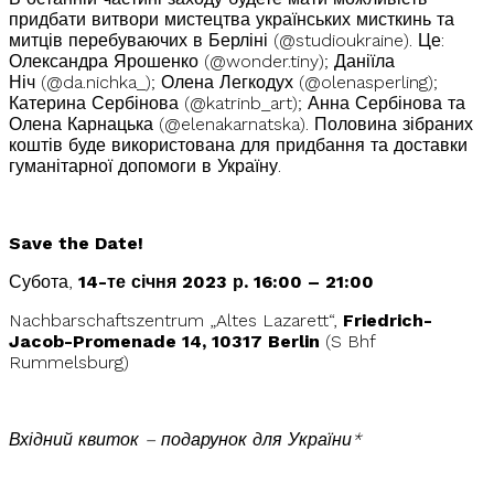
придбати витвори мистецтва українських мисткинь та
митців перебуваючих в Берліні
(@studioukraine). Це:
Олександра Ярошенко
(
@
wonder.tin
y
); Даніїла
Ніч
(
@
da.nichk
a
_); Олена Легкодух
(@olenasperling);
Катерина Сербінова
(@katrinb_
art
); Анна Сербінова та
Олена Карнацька
(@elenakarnatska)
. Половина зібраних
коштів буде використована для придбання та доставки
гуманітарної допомоги в Україну.
Save the Date!
Субота,
14-те січня 2023 р. 16:00 – 21:00
Nachbarschaftszentrum „Altes Lazarett“,
Friedrich-
Jacob-Promenade 14, 10317 Berlin
(S Bhf
Rummelsburg)
Вхідний квиток – подарунок для України*