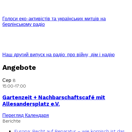
Голоси еко-активістів та українських митців на
берлінському радіо
Наш другий випуск на радіо: про війну, дім і надію
Angebote
Сер
8
15:00
-
17:00
Gartenzeit + Nachbarschaftscafé mit
Allesandersplatz e.V.
Перегляд Календаря
Berichte
Europa: Recht auf Reparatur – wie komisch ist das