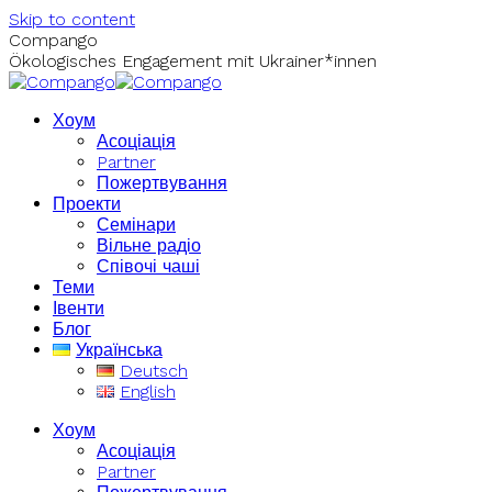
Skip to content
Compango
Ökologisches Engagement mit Ukrainer*innen
Хоум
Асоціація
Partner
Пожертвування
Проекти
Семінари
Вільне радіо
Співочі чаші
Теми
Івенти
Блог
Українська
Deutsch
English
Хоум
Асоціація
Partner