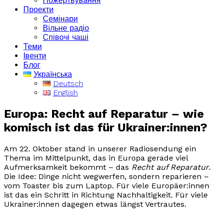
Пожертвування
Проекти
Семінари
Вільне радіо
Співочі чаші
Теми
Івенти
Блог
Українська
Deutsch
English
Europa: Recht auf Reparatur – wie
komisch ist das für Ukrainer:innen?
Am 22. Oktober stand in unserer Radiosendung ein
Thema im Mittelpunkt, das in Europa gerade viel
Aufmerksamkeit bekommt – das
Recht auf Reparatur
.
Die Idee: Dinge nicht wegwerfen, sondern reparieren –
vom Toaster bis zum Laptop. Für viele Europäer:innen
ist das ein Schritt in Richtung Nachhaltigkeit. Für viele
Ukrainer:innen dagegen etwas längst Vertrautes.