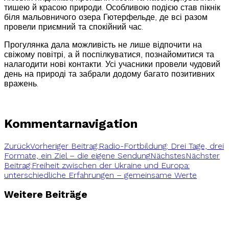
тишею й красою природи. Особливою подією став пікнік
біля мальовничого озера Гютерфельде, де всі разом
провели приємний та спокійний час.
Прогулянка дала можливість не лише відпочити на
свіжому повітрі, а й поспілкуватися, познайомитися та
налагодити нові контакти. Усі учасники провели чудовий
день на природі та забрали додому багато позитивних
вражень.
Kommentarnavigation
Zurück
Vorheriger Beitrag:
Radio-Fortbildung: Drei Tage, drei
Formate, ein Ziel – die eigene Sendung
Nächstes
Nächster
Beitrag:
Freiheit zwischen der Ukraine und Europa:
unterschiedliche Erfahrungen – gemeinsame Werte
Weitere Beiträge