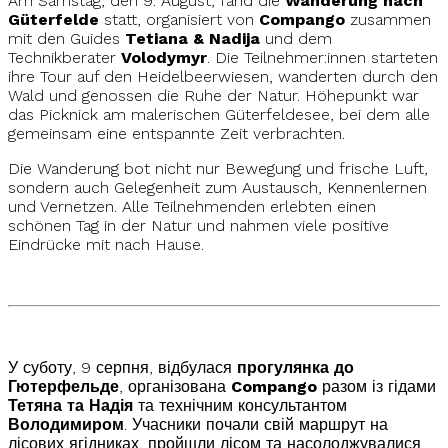
Am Samstag, den 9. August, fand die
Wanderung nach
Güterfelde
statt, organisiert von
Compango
zusammen
mit den Guides
Tetiana & Nadija
und dem
Technikberater
Volodymyr
. Die Teilnehmer:innen starteten
ihre Tour auf den Heidelbeerwiesen, wanderten durch den
Wald und genossen die Ruhe der Natur. Höhepunkt war
das Picknick am malerischen Güterfeldesee, bei dem alle
gemeinsam eine entspannte Zeit verbrachten.
Die Wanderung bot nicht nur Bewegung und frische Luft,
sondern auch Gelegenheit zum Austausch, Kennenlernen
und Vernetzen. Alle Teilnehmenden erlebten einen
schönen Tag in der Natur und nahmen viele positive
Eindrücke mit nach Hause.
У суботу, 9 серпня, відбулася
прогулянка до
Гютерфельде
, організована
Compango
разом із гідами
Тетяна та Надія
та технічним консультантом
Володимиром
. Учасники почали свій маршрут на
лісових ягідниках, пройшли лісом та насолоджувалися