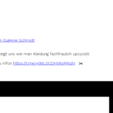
in Eugenie Schmidt
zeigt uns wie man Kleidung fachfraulich upcycelt.
& Infos
https://t.me/+tML0CDHtRsRjNzhi
✂️