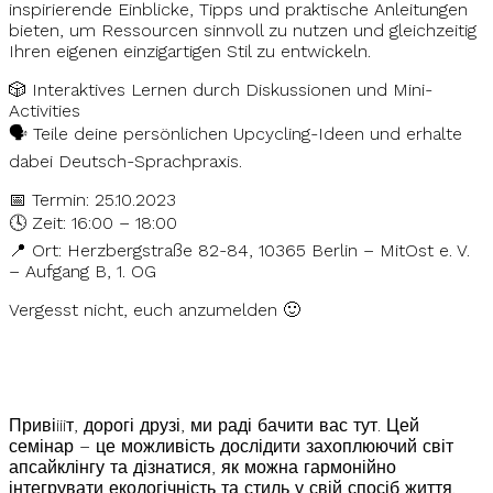
inspirierende Einblicke, Tipps und praktische Anleitungen
bieten, um Ressourcen sinnvoll zu nutzen und gleichzeitig
Ihren eigenen einzigartigen Stil zu entwickeln.
🎲 Interaktives Lernen durch Diskussionen und Mini-
Activities
🗣 Teile deine persönlichen Upcycling-Ideen und erhalte
dabei Deutsch-Sprachpraxis.
📅 Termin: 25.10.2023
🕓 Zeit: 16:00 – 18:00
📍 Ort: Herzbergstraße 82-84, 10365 Berlin – MitOst e. V.
– Aufgang B, 1. OG
Vergesst nicht, euch anzumelden 🙂
Привіiiiт, дорогі друзі, ми раді бачити вас тут. Цей
семінар – це можливість дослідити захоплюючий світ
апсайклінгу та дізнатися, як можна гармонійно
інтегрувати екологічність та стиль у свій спосіб життя.