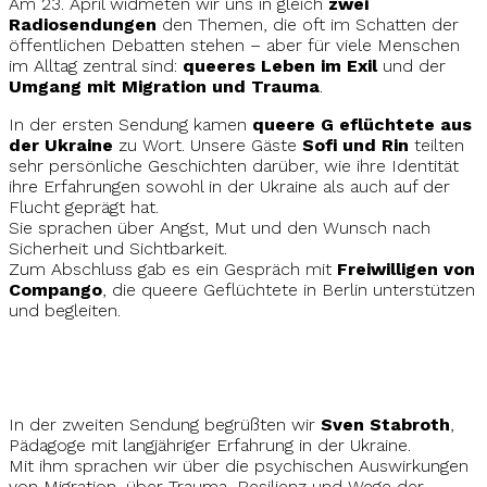
Am 23. April widmeten wir uns in gleich
zwei
Radiosendungen
den Themen, die oft im Schatten der
öffentlichen Debatten stehen – aber für viele Menschen
im Alltag zentral sind:
queeres Leben im Exil
und der
Umgang mit Migration und Trauma
.
In der ersten Sendung kamen
queere G
eflüchtete aus
der Ukraine
zu Wort. Unsere Gäste
Sofi und Rin
teilten
sehr persönliche Geschichten darüber, wie ihre Identität
ihre Erfahrungen sowohl in der Ukraine als auch auf der
Flucht geprägt hat.
Sie sprachen über Angst, Mut und den Wunsch nach
Sicherheit und Sichtbarkeit.
Zum Abschluss gab es ein Gespräch mit
Freiwilligen von
Compango
, die queere Geflüchtete in Berlin unterstützen
und begleiten.
In der zweiten Sendung begrüßten wir
Sven Stabroth
,
Pädagoge mit langjähriger Erfahrung in der Ukraine.
Mit ihm sprachen wir über die psychischen Auswirkungen
von Migration, über Trauma, Resilienz und Wege der