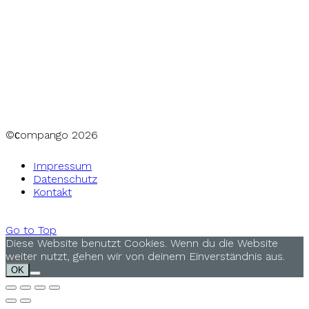
©сompango
2026
Impressum
Datenschutz
Kontakt
Go to Top
Diese Website benutzt Cookies. Wenn du die Website
weiter nutzt, gehen wir von deinem Einverständnis aus.
OK