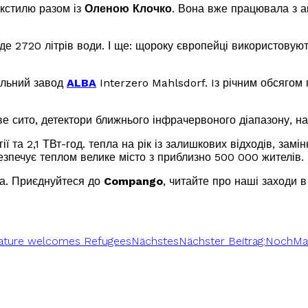
екстилю разом із
Оленою Клочко
. Вона вже працювала з ап
е 2720 літрів води. І ще: щороку європейці використовуют
альний завод
ALBA
Interzero Mahlsdorf
. Iз річним обсягом
е сито, детектори ближнього інфрачервоного діапазону, н
 та 2,1 ТВт-год. тепла на рік із залишкових відходів, замін
езпечує теплом велике місто з приблизно 500 000 жителів.
ва.
Приєднуйтеся до
Compango
, читайте про наші заходи
в
Nature welcomes Refugees
Nächstes
Nächster Beitrag:
NochMal