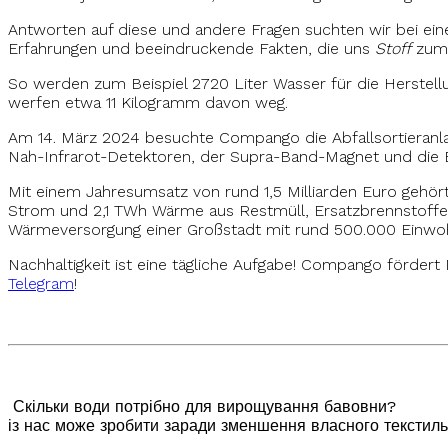
Antworten auf diese und andere Fragen suchten wir bei einem
Erfahrungen und beeindruckende Fakten, die uns
Stoff
zum 
So werden zum Beispiel 2720 Liter Wasser für die Herstellu
werfen etwa 11 Kilogramm davon weg.
Am 14. März 2024 besuchte Compango die Abfallsortieranlag
Nah-Infrarot-Detektoren, der Supra-Band-Magnet und die B
Mit einem Jahresumsatz von rund 1,5 Milliarden Euro gehö
Strom und 2,1 TWh Wärme aus Restmüll, Ersatzbrennstoffen,
Wärmeversorgung einer Großstadt mit rund 500.000 Einwo
Nachhaltigkeit ist eine tägliche Aufgabe! Compango förder
Telegram
!
Скільки води пот
із нас може зробити
заради
зменшення власного текстиль