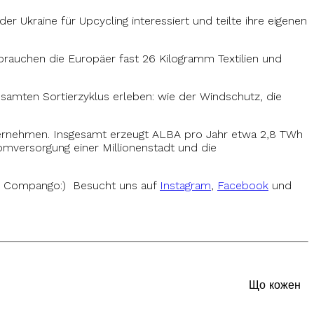
r Ukraine für Upcycling interessiert und teilte ihre eigenen
rbrauchen die Europäer fast 26 Kilogramm Textilien und
samten Sortierzyklus erleben: wie der Windschutz, die
nternehmen. Insgesamt erzeugt ALBA pro Jahr etwa 2,8 TWh
omversorgung einer Millionenstadt und die
bei Compango:) Besucht uns auf
Instagram
,
Facebook
und
вання бавовни?
Що кожен