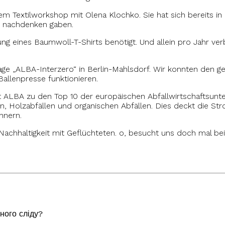
 Textilworkshop mit Olena Klochko. Sie hat sich bereits in de
nachdenken gaben.
ng eines Baumwoll-T-Shirts benötigt. Und allein pro Jahr ve
e „ALBA-Interzero“ in Berlin-Mahlsdorf. Wir konnten den ge
allenpresse funktionieren.
rt ALBA zu den Top 10 der europäischen Abfallwirtschaftsu
 Holzabfällen und organischen Abfällen. Dies deckt die Str
hnern.
t Nachhaltigkeit mit Geflüchteten. o, besucht uns doch mal 
рібно для вирощу
ного сліду?