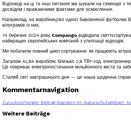
Відповіді на ці та іншi питання ми шукали на семінарі з т
досвідом і вражаючими фактами для осмислення.
Наприклад, на виробництво однієї бавовняної футболки йд
кілограмів із них.
14 березня
2024 року
Compango
відвідала сміттєсортув
найкращих європейських компаній з утилізації відходів.
Ми побачили повний цикл сортування: як працюють вітров
Загалом ALBA виробляє близько 2,8 ТВт-год. електроенергії
Це покриває електропостачання мільйонного міста та заб
Сталий світ завтрашнього дня — це наша щоденна спра
Kommentarnavigation
Zurück
Vorheriger Beitrag:
Wandern im Naturschutzgebiet- 
Weitere Beiträge