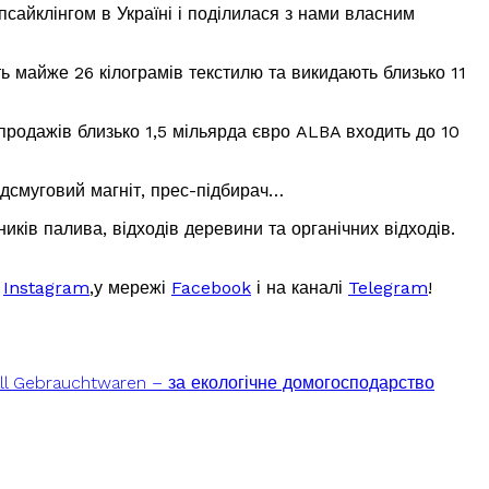
сайклінгом в Україні і поділилася з нами власним
ь майже 26 кілограмів текстилю та викидають близько 11
 продажів близько 1,5 мільярда євро ALBA входить до 10
адсмуговий магніт, прес-підбирач…
ників палива, відходів деревини та органічних відходів.
Instagram
,у мережі
Facebook
і на каналі
Telegram
!
l Gebrauchtwaren – за екологічне домогосподарство